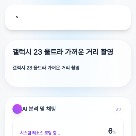
갤럭시 23 울트라 가꺼운 거리 촬영
갤럭시 23 울트라 가꺼운 거리 촬영
삼성 갤럭시 S23 Ultra
후면카메라 광학 10배줌 + 스페이스(디지털)줌 100배줌으
로 촬영할 수 있는데, 질문님께서 촬영하려는 동영상은 광
AI 분석 및 채팅
3
/3
학 10배줌 범위에서 촬영하면 됩니다.
7
%
시스템 리소스 로딩 중...