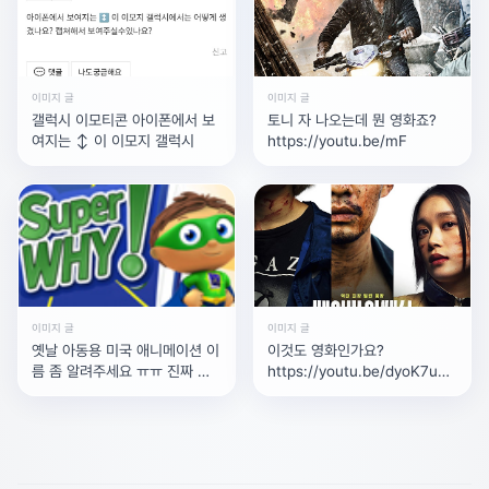
이미지 글
이미지 글
갤럭시 이모티콘 아이폰에서 보
토니 자 나오는데 뭔 영화죠?
여지는 ‍‍↕️ 이 이모지 갤럭시
https://youtu.be/mF
이미지 글
이미지 글
옛날 아동용 미국 애니메이션 이
이것도 영화인가요?
름 좀 알려주세요 ㅠㅠ 진짜 자
https://youtu.be/dyoK7uFa7xc?
세히 기억은 안 나는데 .. 쪼그만
si=d58nUUfeBaBPuW95
한